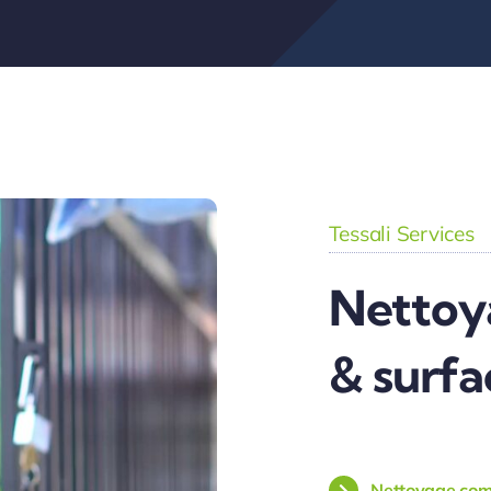
Tessali Services
Nettoy
& surf
Nettoyage comp