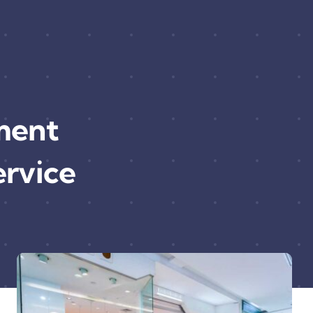
ment
ervice