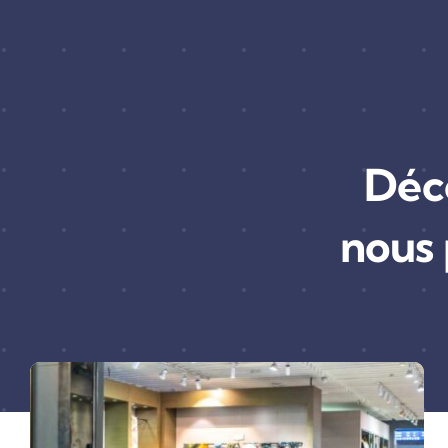
Déc
nous 