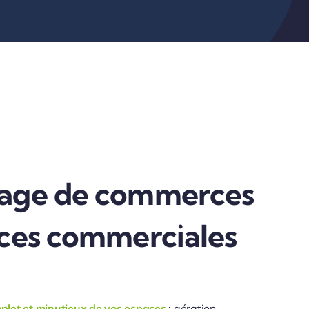
age de commerces
aces commerciales
let et minutieux de vos espaces
: aération,