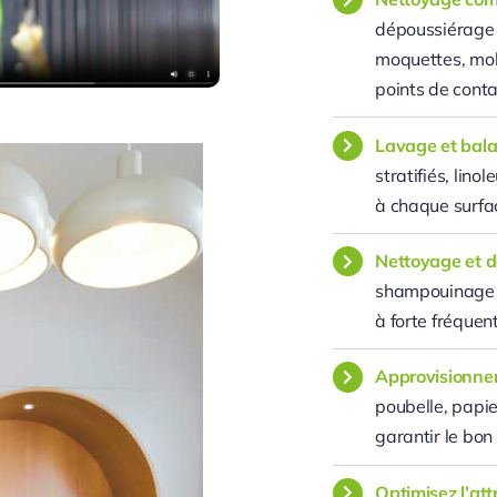
dépoussiérage e
moquettes, mobi
points de conta
Lavage et bal
stratifiés, lin
à chaque surfa
Nettoyage et d
shampouinage d
à forte fréquen
Approvisionne
poubelle, papie
garantir le bon
Optimisez l’at